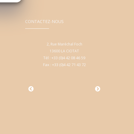
CONTACTEZ-NOUS
uvergne, Centre
2, Rue Maréchal Foch
94, Avenue d'Auve
l L'Atlante
13600 LA CIOTAT
Commercial L'
Tél : +33 (0)4 42 08 46 59
A CIOTAT
13600 LA C
)4 42 62 13 06
Fax : +33 (0)4 42 71 43 72
Tél : +33 (0)4 4
)4 42 62 13 37
Fax : +33 (0)4 4