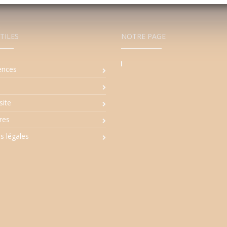
TILES
NOTRE PAGE
ences
94, Avenue d'A
Commercia
13600 L
site
Tél : +33 (0
res
Fax : +33 (0
s légales