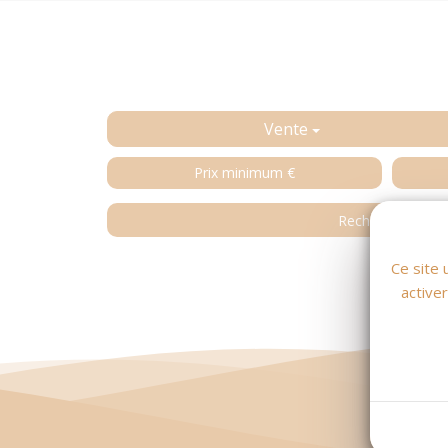
Vente
Ce site 
active