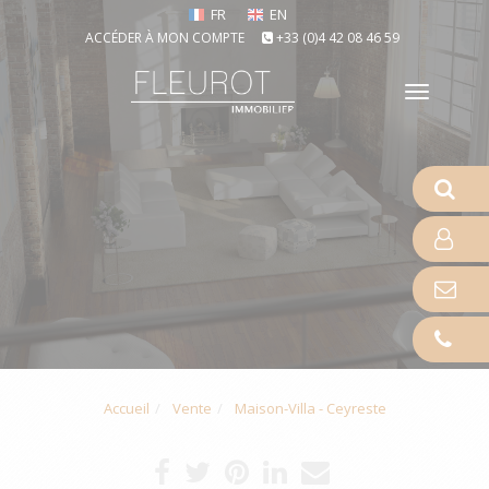
FR
EN
ACCÉDER À MON COMPTE
+33 (0)4 42 08 46 59
Toggle
naviga
Accueil
Vente
Maison-Villa - Ceyreste