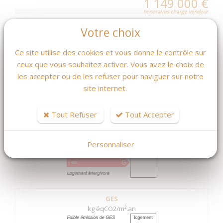
1 149 000 €
honoraires charge vendeur
Votre choix
MASQUER LES CARACTÉRISTIQUES DPE / GES
Ce site utilise des cookies et vous donne le contrôle sur
ceux que vous souhaitez activer. Vous avez le choix de
DPE
les accepter ou de les refuser pour naviguer sur notre
kWhEP/m².an
site internet.
Tout Refuser
Tout Accepter
224.00
Personnaliser
GES
kg éqCO2/m².an