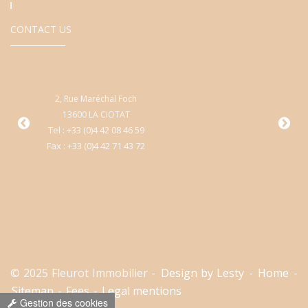
CONTACT US
2, Rue Maréchal Foch
9
13600 LA CIOTAT
Cen
Tel : +33 (0)4 42 08 46 59
Fax : +33 (0)4 42 71 43 72
T
Fa
© 2025 Fleurot Immobilier -
Design by Lesty
-
Home
-
Sitemap
-
Fees
-
Legal mentions
Gestion des cookies